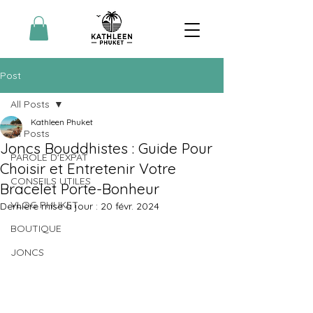
Post
All Posts
Kathleen Phuket
All Posts
Joncs Bouddhistes : Guide Pour
PAROLE D'EXPAT
Choisir et Entretenir Votre
CONSEILS UTILES
Bracelet Porte-Bonheur
VLOG PHUKET
Dernière mise à jour :
20 févr. 2024
BOUTIQUE
JONCS