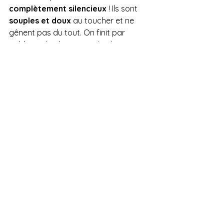
complètement silencieux
 ! Ils sont 
souples et doux
 au toucher et ne 
gênent pas du tout. On finit par 
oublier qu'on les porte. Je n'ai pas 
enlevé les miens de mon poignet 
depuis plus de 6 mois et ils n'ont pas 
bougé. 
Enfin, rappelez-vous que ces joncs ne 
sont pas seulement des bijoux, mais 
des objets sacrés. Ils doivent donc 
être traités avec respect. 
En conclusion,
 posséder un jonc 
bouddhiste est une expérience unique 
qui allie spiritualité et esthétisme. En 
connaissant bien comment le 
reconnaître vous pourrez profiter 