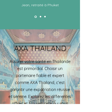
Jean, retraité à Phuket
AXA THAILAND
Assurer votre santé en Thaïlande
est primordial. Choisir un
partenaire fiable et expert
comme AXA Thailand, c’est
garantir une expatriation réussie
et sereine. Explorez les différentes
offres et trouvez celle qui vous
correspond pour une protection