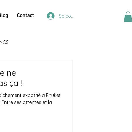
Blog
Contact
Se connecter
NCS
e ne
as ça !
raîchement expatrié à Phuket