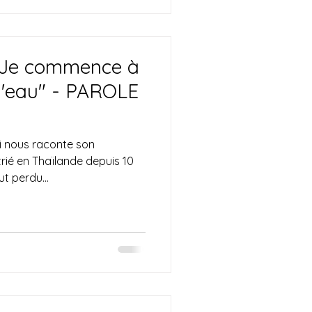
"Je commence à
e l'eau" - PAROLE
i nous raconte son
rié en Thaïlande depuis 10
t perdu...