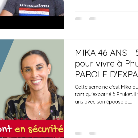
MIKA 46 ANS -
pour vivre à Phu
PAROLE D'EXPA
THAÏLANDE
Cette semaine c'est Mika q
tant qu'expatrié à Phuket. Il vit en Thaïlande depuis 7
ans avec son épouse et...