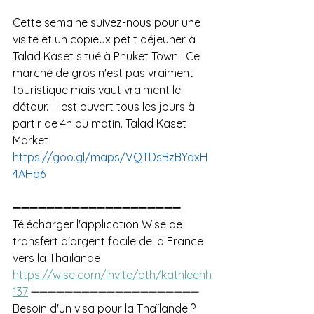
Cette semaine suivez-nous pour une 
visite et un copieux petit déjeuner à 
Talad Kaset situé à Phuket Town ! Ce 
marché de gros n'est pas vraiment 
touristique mais vaut vraiment le 
détour.  Il est ouvert tous les jours à 
partir de 4h du matin. Talad Kaset 
Market 
https://goo.gl/maps/VQTDsBzBYdxH
4AHq6
➖➖➖➖➖➖➖➖➖➖➖➖➖➖➖➖➖➖➖➖ 
Télécharger l'application Wise de 
transfert d'argent facile de la France 
vers la Thaïlande 
https://wise.com/invite/ath/kathleenh
137
 ➖➖➖➖➖➖➖➖➖➖➖➖➖➖➖➖➖➖➖➖ 
Besoin d'un visa pour la Thaïlande ?  