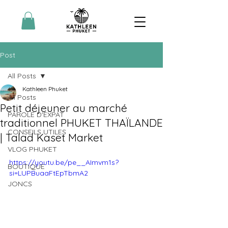
Post
All Posts
Kathleen Phuket
All Posts
Petit déjeuner au marché
PAROLE D'EXPAT
traditionnel PHUKET THAÏLANDE
CONSEILS UTILES
| Talad Kaset Market
VLOG PHUKET
https://youtu.be/pe__AImvm1s?
BOUTIQUE
si=LUPBuaaFtEpTbmA2
JONCS