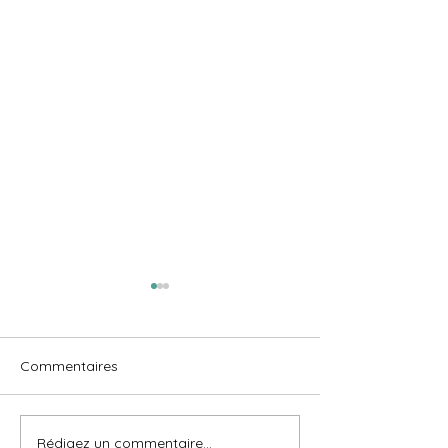
Commentaires
Rédigez un commentaire...
24H À DUBAI - En escale
NOTRE VIE EN