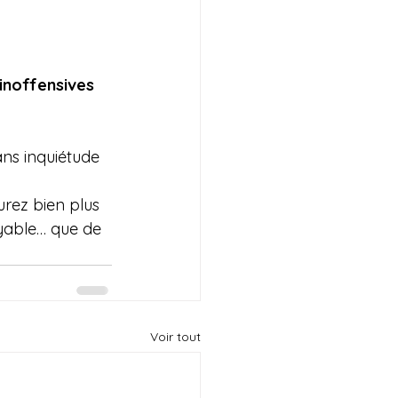
inoffensives
ans inquiétude
urez bien plus 
oyable… que de 
Voir tout