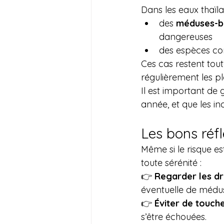
Dans les eaux thaïl
des 
méduses-bo
dangereuses
des espèces co
Ces cas restent tout
régulièrement les pl
Il est important de
année, et que les i
Les bons réf
Même si le risque es
toute sérénité :
👉 
Regarder les dr
éventuelle de médu
👉 
Éviter de touch
s’être échouées.