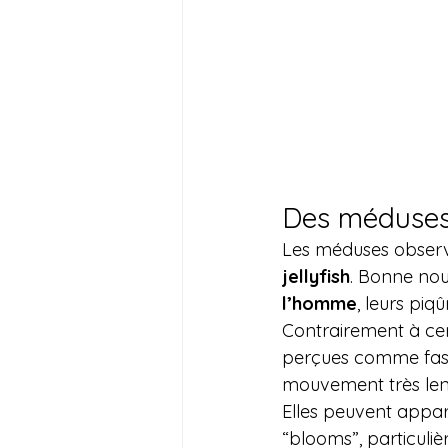
Des méduses 
Les méduses obser
jellyfish
. Bonne nou
l’homme
, leurs piq
Contrairement à ce
perçues comme fasci
mouvement très lent
Elles peuvent appa
“blooms”, particuli