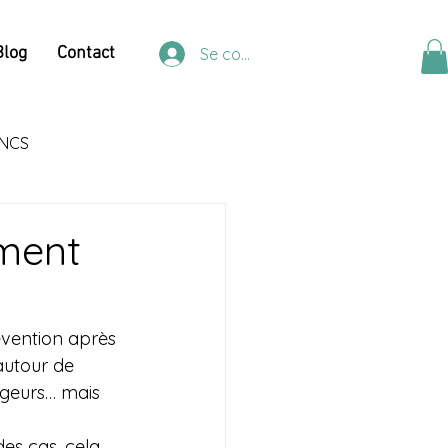
Blog
Contact
Se connecter
NCS
iment
évention après 
autour de 
ageurs… mais 
es cas, cela 