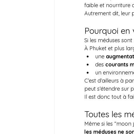
faible et nourriture
Autrement dit, leur 
Pourquoi en
Si les méduses sont p
À Phuket et plus lar
une 
augmentati
des 
courants m
un environneme
C’est d’ailleurs à p
peut s’étendre sur p
Il est donc tout à f
Toutes les m
Même si les “moon je
les méduses ne son