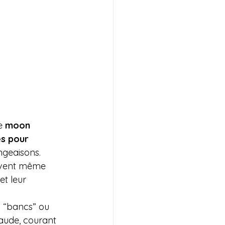
e 
moon 
s pour 
ngeaisons.
uvent même 
t leur 
 “bancs” ou 
haude, courant 