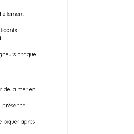
iellement 
ticants
t 
aigneurs chaque 
er de la mer en 
la présence 
 piquer après 