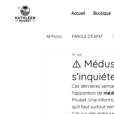
Accueil
Boutique
All Posts
PAROLE D'EXPAT
10 avr.
⚠️ Méduse
s’inquiét
Ces dernières semai
l’apparition de 
médu
Phuket. Une informa
qu’il faut surtout r
Car oui, des méduses