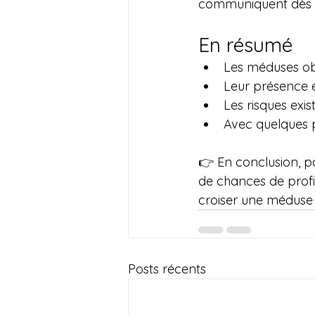
communiquent dès q
En résumé
Les méduses ob
Leur présence e
Les risques exis
Avec quelques p
👉 En conclusion, pa
de chances de profi
croiser une méduse
Posts récents