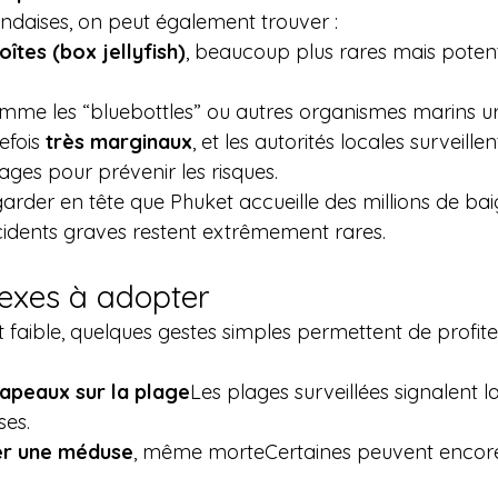
andaises, on peut également trouver :
îtes (box jellyfish)
, beaucoup plus rares mais potent
mme les “bluebottles” ou autres organismes marins ur
efois 
très marginaux
, et les autorités locales surveillen
ages pour prévenir les risques.
 garder en tête que Phuket accueille des millions de b
ncidents graves restent extrêmement rares.
lexes à adopter
t faible, quelques gestes simples permettent de profit
apeaux sur la plage
Les plages surveillées signalent 
ses.
er une méduse
, même morteCertaines peuvent encore