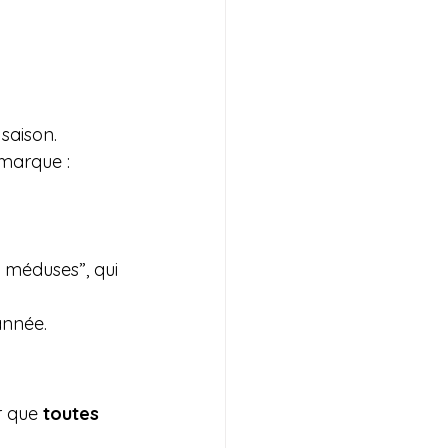
 saison.
 marque :
 méduses”, qui 
année.
r que 
toutes 