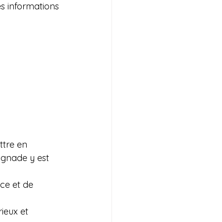
es informations 
tre en 
ignade y est 
ce et de 
ieux et 