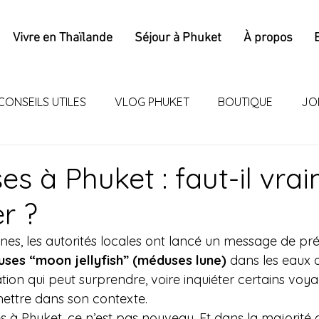
Vivre en Thaïlande
Séjour à Phuket
À propos
CONSEILS UTILES
VLOG PHUKET
BOUTIQUE
JO
s à Phuket : faut-il vra
er ?
nes, les autorités locales ont lancé un message de pr
ses “moon jellyfish” (méduses lune)
 dans les eaux 
tion qui peut surprendre, voire inquiéter certains voy
emettre dans son contexte.
 à Phuket, ce n’est pas nouveau. Et dans la majorité d