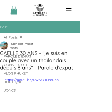
Post
All Posts
Kathleen Phuket
All Posts
GAËLLE 30 ANS - "je suis en
PAROLE D'EXPAT
couple avec un thaïlandais
CONSEILS UTILES
depuis 8 ans" - Parole d'expat
VLOG PHUKET
https://youtu.be/uWNO4HrcDeo
BOUTIQUE
JONCS