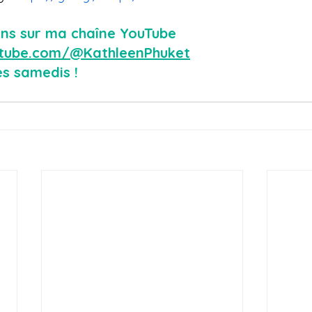
ons sur ma chaîne YouTube 
utube.com/@KathleenPhuket
es samedis !