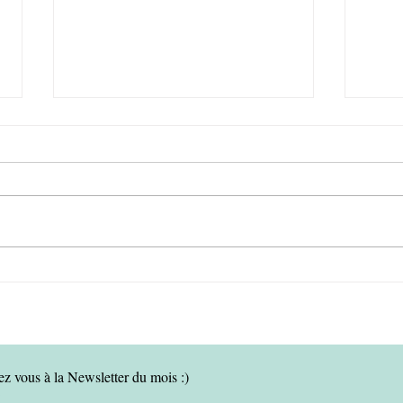
24H À DUBAI - En escale
NOTR
depuis la Thaïlande vers la
Expa
France
ez vous à la Newsletter du mois :)
*