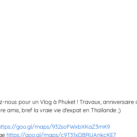
z-nous pour un Vlog à Phuket ! Travaux, anniversaire 
e amis, bref la vraie vie d'expat en Thaïlande ;)  
https://goo.gl/maps/932soFWxbXKaZ3mK9
ge 
https://goo.gl/maps/c9T31xDBRUAnkcKE7