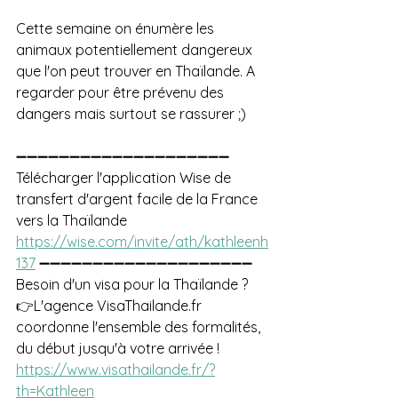
Cette semaine on énumère les 
animaux potentiellement dangereux 
que l'on peut trouver en Thaïlande. A 
regarder pour être prévenu des 
dangers mais surtout se rassurer ;)
➖➖➖➖➖➖➖➖➖➖➖➖➖➖➖➖➖➖➖➖ 
Télécharger l'application Wise de 
transfert d'argent facile de la France 
vers la Thaïlande 
https://wise.com/invite/ath/kathleenh
137
 ➖➖➖➖➖➖➖➖➖➖➖➖➖➖➖➖➖➖➖➖ 
Besoin d'un visa pour la Thaïlande ?  
👉L'agence VisaThailande.fr 
coordonne l'ensemble des formalités, 
du début jusqu'à votre arrivée !  
https://www.visathailande.fr/?
th=Kathleen