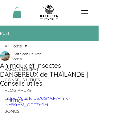
Post
All Posts
Kathleen Phuket
All Posts
Animaux et insectes
PAROLE D'EXPAT
DANGEREUX de THAÏLANDE |
CONSEILS UTILES
Conseils utiles
VLOG PHUKET
https://youtu.be/0GY7d-7HTnk?
BOUTIQUE
si=8Kra6f_ODEZcfV4i
JONCS