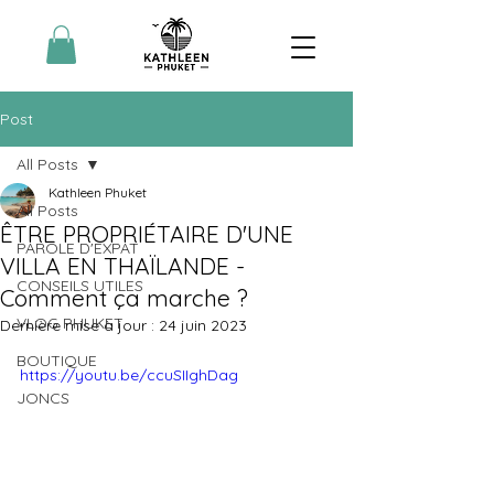
Post
All Posts
Kathleen Phuket
All Posts
ÊTRE PROPRIÉTAIRE D'UNE
PAROLE D'EXPAT
VILLA EN THAÏLANDE -
CONSEILS UTILES
Comment ça marche ?
VLOG PHUKET
Dernière mise à jour :
24 juin 2023
BOUTIQUE
https://youtu.be/ccuSIIghDag
JONCS